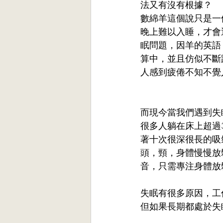
法又有沒有根據？
數綿羊這個說只是一
晚上難以入睡，才會
眠問題，因羊的英語（
算中，並且仿似不斷跟
人感到疲倦不知不覺
而現今當我們遇到失
很多人躺在床上超過
著十次很深很長的吸
頭，頸，身體慢慢放
音，只需專注身體放
失眠有很多原因，工
但如果長期都處於失