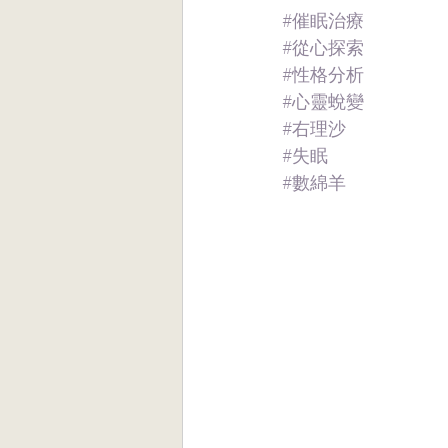
#催眠治療
#從心探索
#性格分析
#心靈蛻變
#右理沙
#失
眠
#數綿羊