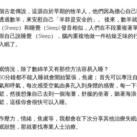
個古老傳說，這源自於早期的牧羊人，他們因為擔心自己
透過數羊，來安慰自己「羊群是安全的」。 後來，數羊
Sheep）和睡覺（Sleep) 發音相似，人們在不段重複
自己說睡覺 （Sleep），腦內重複地做一件枯燥乏味的
入眠了。
眠情況，除了數綿羊又有那些方法容易入睡？
30分鐘都不能入睡就會開始緊張，焦慮； 首先可以專注
氣和呼氣，每次感受空氣由鼻孔入到身體的感覺，每一下
鬆，然後想像自己去到一個海灘，舒服的坐著，聽著海浪
鬆，這樣你會很快可以入睡。
作壓力，情緒，焦慮等，我都會在下次分享其他治療失眠
眠狀態，那就要找專業人士治療。