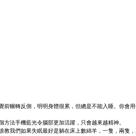
覺前輾轉反側，明明身體很累，但總是不能入睡。你會用
個方法手機藍光令腦部更加活躍，只會越來越精神。
誰教我們如果失眠最好是躺在床上數綿羊，一隻，兩隻，三隻