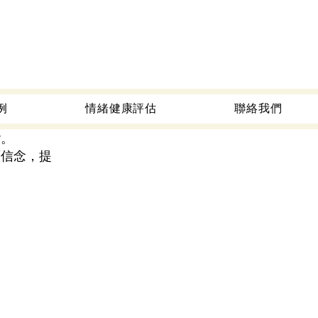
例
情緒健康評估
聯絡我們
諧。
面信念，提
。