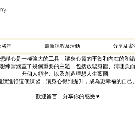
my
及咨詢
最新課程及活動
分享及案
歡迎進入 《覺醒心靈系列》冥想引導，
想靜心是一種強大的工具，讓身心靈的平衡和內在的和
想練習涵蓋了幾個重要的主題，包括放鬆身體、清理負
升個人頻率、以及創造理想人生藍圖。
連續進行這個練習，讓身心得到提升，成為更幸福的自己
歡迎留言，分享你的感受 ♥️